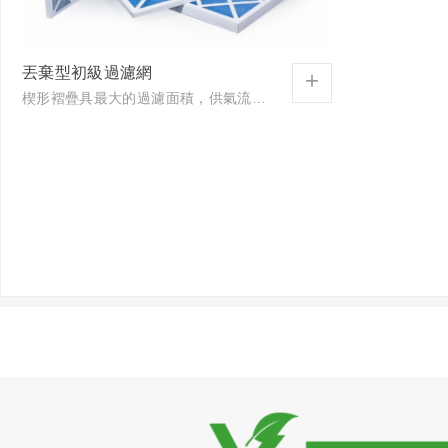
丟棄型初級過濾網
+
楔形褶疊具最大的過濾面積，供氣流通過助長集塵能力，其於高性能及長時間之需求中被廣泛接受，也適用於可變風量系統，使用扣夾，即可安裝於箱體裡。