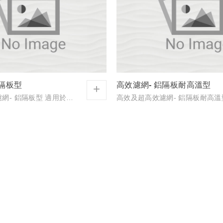
鋁隔板型
高效濾網- 鋁隔板耐高溫型
+
高效及超高效濾網- 鋁隔板型 適用於各種高度清淨空氣的行業使用。可濾集大量的塵埃，其壽命長，重量輕，故更換安裝容易而且它的壓力損失小，處理風量大可節省許多設備、人力費用等優點.隔板...