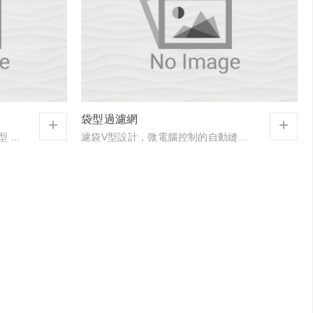
袋型過濾網
+
+
高效及超高效濾網- 鋁隔板耐高溫型 產品概述:屬於高溫用過濾網，其效率在常時溫度250℃高溫狀態下長時間使用仍能維持0.3µm單分散DOP試驗99.97%以上的超高性能過濾網，其構...
濾袋V型設計，微電腦控制的自動縫袋機準確地連續調整每個袋子從60釐米至20釐米鬆弛車成。V型設計能使每個袋子充份鼓起與相鄰的袋子保有適當的間距，濾袋之縫針孔塗上特殊密封膠，防止氣漏...