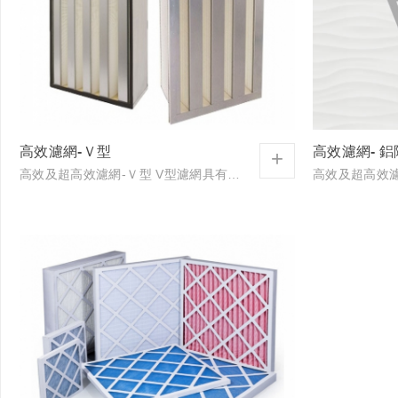
高效濾網-Ｖ型
高效濾網- 
+
高效及超高效濾網-Ｖ型 V型濾網具有多數的迷你褶數濾材，獨特的V型設計，比傳統鋁隔板型的中性能濾網多出40%的濾材面積，可處理較大的風量與較低壓損具有較高的集塵量。*濾網具比色法效...