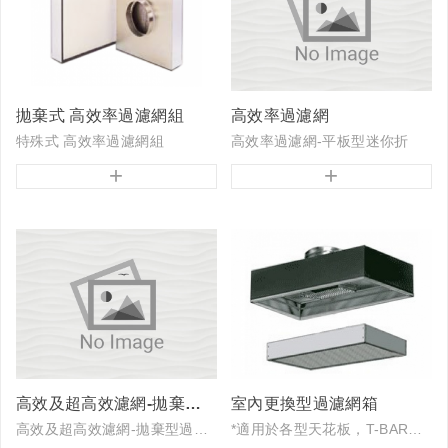
拋棄式 高效率過濾網組
高效率過濾網
特殊式 高效率過濾網組
高效率過濾網-平板型迷你折
High Efficiency Particulate Air Filter
+
+
特點： ◎ 輕薄精巧易於安裝不佔空間
高效率及超高效率過濾網-平板型濾網 提供多種的配置適用於無塵室、無塵工...
◎ 採用離心式送風扇配合特殊導流風道設計使出風氣流平均同時降低噪音
◎ 整體不銹...
高效及超高效濾網-拋棄型過濾網箱
室內更換型過濾網箱
高效及超高效濾網-拋棄型過濾網箱 設計用於無塵室乾式天花板骨架或濕式天花板骨架系統。安裝及維修既簡單又平整。濾網可依客戶需要彈性設計，可選擇摺紙厚度、濾材效率、風量及入風口尺寸，無...
*適用於各型天花板，T-BAR型、庫板型、輕鋼架型